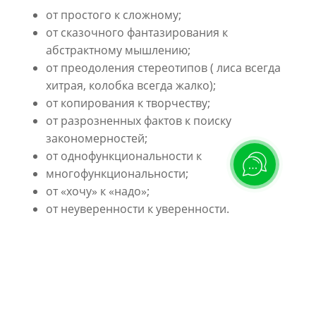
от простого к сложному;
от сказочного фантазирования к
абстрактному мышлению;
от преодоления стереотипов ( лиса всегда
хитрая, колобка всегда жалко);
от копирования к творчеству;
от разрозненных фактов к поиску
закономерностей;
от однофункциональности к
многофункциональности;
от «хочу» к «надо»;
от неуверенности к уверенности.
РАЗВИВАЕМ ПАМЯТЬ
Видоизменяем, преобразовываем, комбинируем
имеющиеся представления памяти и создаем на
этой основе относительно новые образы и