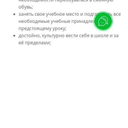
обувь;
занять свое учебное место и подготовить все
необходимые учебные принадлежности к
предстоящему уроку;
достойно, культурно вести себя в школе и за
её пределами;
соблюдать внутрений распорядок и правила
комплекса (не нарушать учебный процесс,
систематически быть готовым к урокам, не
опаздывать на уроки, участвовать в жизни
класса и школы);
приложить все усилия для успешной
адаптации;
строить свои отношения с педагогами,
персоналом комплекса и учениками на
основе взаимного уважения и такта
(обращаться к старшим по имени отчеству и