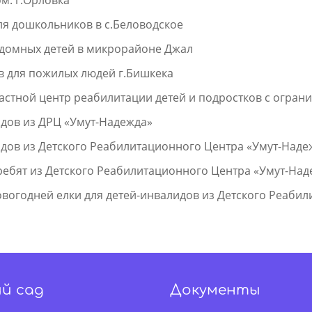
 для дошкольников в с.Беловодское
бездомных детей в микрорайоне Джал
дов для пожилых людей г.Бишкека
 областной центр реабилитации детей и подростков с ог
лидов из ДРЦ «Умут-Надежда»
алидов из Детского Реабилитационного Центра «Умут-Над
я ребят из Детского Реабилитационного Центра «Умут-На
овогодней елки для детей-инвалидов из Детского Реаби
й сад
Документы