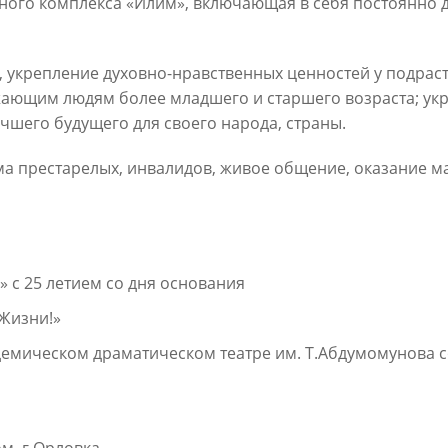
ного комплекса «Илим», включающая в себя постоянно
 укрепление духовно-нравственных ценностей у подрас
жающим людям более младшего и старшего возраста; укр
чшего будущего для своего народа, страны.
ма престарелых, инвалидов, живое общение, оказание 
» с 25 летием со дня основания
 Жизни!»
адемическом драматическом театре им. Т.Абдумомунова 
ом. г.Орловка