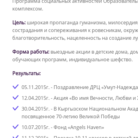
Программа социальных активностей Образователь
комплексом.
Цель:
широкая пропаганда гуманизма, милосердия,
сострадания и сопереживания к ровесникам, окру
благотворительность, нацеленность на создание лу
Форма работы:
выездные акции в детские дома, до
обучающих программ, индивидуальное шефство.
Результаты:
05.11.2015г. - Поздравление ДРЦ «Умут-Надежда
12.04.2015г. - Акция «Во имя Вечности, Любви и
30.04.2015г. - В Кыргызском Национальном Ак
посвященное 70-летию Великой Победы
10.07.2015г. - Фонд «Angels Haven»
11.12.2015г. - Поездка 10-11 классов в детский д