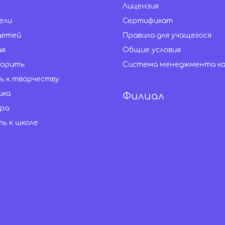
Лицензия
ели
Сертификат
детей
Правила для учащегося
ая
Общие условия
ворить
Система менеджмента к
ть к творчеству
ика
Филиал
ра
ь к школе