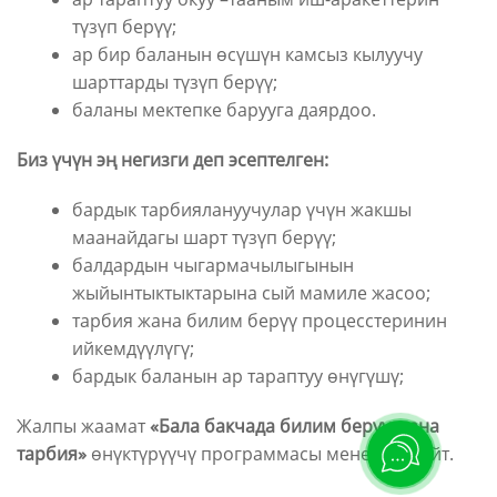
түзүп берүү;
ар бир баланын өсүшүн камсыз кылуучу
шарттарды түзүп берүү;
баланы мектепке барууга даярдоо.
Биз үчүн эң негизги деп эсептелген:
бардык тарбиялануучулар үчүн жакшы
маанайдагы шарт түзүп берүү;
балдардын чыгармачылыгынын
жыйынтыктыктарына сый мамиле жасоо;
тарбия жана билим берүү процесстеринин
ийкемдүүлүгү;
бардык баланын ар тараптуу өнүгүшү;
Жалпы жаамат
«Бала бакчада билим берүү жана
тарбия»
өнүктүрүүчү программасы менен иштейт.