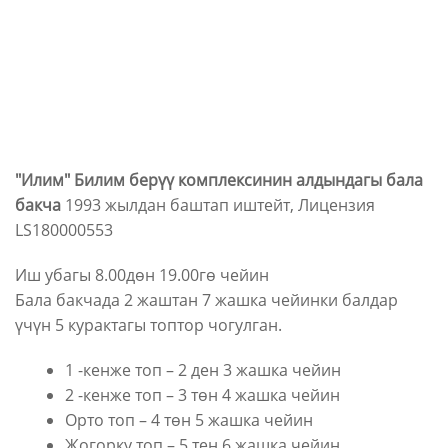
"Илим" Билим берүү комплексинин алдындагы бала
бакча
1993 жылдан баштап иштейт, Лицензия
LS180000553
Иш убагы 8.00дөн 19.00гө чейин
Бала бакчада 2 жаштан 7 жашка чейинки балдар
үчүн 5 курактагы топтор чогулган.
1 -кенже топ – 2 ден 3 жашка чейин
2 -кенже топ – 3 төн 4 жашка чейин
Орто топ – 4 төн 5 жашка чейин
Жогорку топ – 5 тен 6 жашка чейин