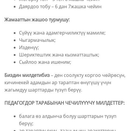
Даярдоо тобу – 6 дан 7жашка чейин
Жамааттын жашоо турмушу:
Сүйүү жана адамгерчиликтүү мамиле;
Чыгармачылык;
Изденүү;
Шериктештик жана кызматташтык;
Сыйлоо жана ишеним;
Биздин милдетибиз
– ден соолукту коргоо чөйрөсүн,
кичинекей адамдын ар тараптан өнүгүшү үчүн
жагымдуу шарттарды түзүп берүү.
ПЕДАГОГДОР ТАРАБЫНАН ЧЕЧИЛҮҮҮЧҮ МИЛДЕТТЕР:
балага өз алдынча болуу шарттарын түзүп
берүү;
ар тараптуу окуу –тааным иш-аракеттерин