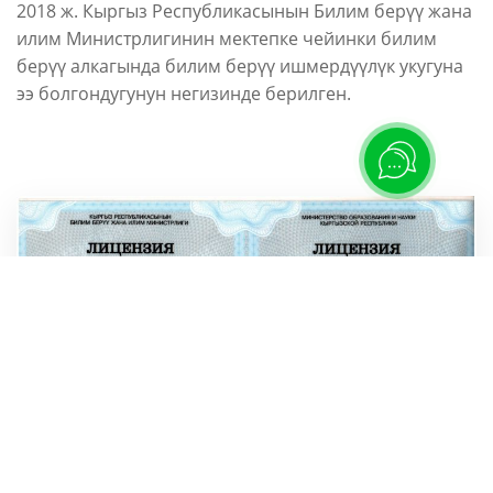
2018 ж. Кыргыз Республикасынын Билим берүү жана
илим Министрлигинин мектепке чейинки билим
берүү алкагында билим берүү ишмердүүлүк укугуна
ээ болгондугунун негизинде берилген.