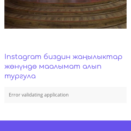
Instagram биздин жаңылыктар
жѳнүндѳ маалымат алып
тургула
Error validating application