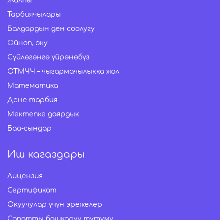
Жалпы
Тарбиячылары
Балдардын ден соолугу
Ойноп, оку
Сүйлөгөнгө үйрөнөбүз
ОТМЧЧ – чыгармачылыкка жол
Математика
Дене тарбия
Мектепке даярдык
Баа-сындар
Иш кагаздары
Лицензия
Сертификат
Окуучулар үчүн эрежелер
Сапатты башкаруу тутуму