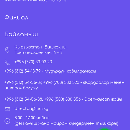
Филиал
Байланыш
Кыргызстан, Бишкек ш.,
Токтоналиев көч. 6 – Б
+996 (770) 33-03-23
+996 (312) 54-13-79 -
Мүдүрдүн кабылдамасы
+996 (312) 54-56-87, +996 (708) 330 323 -
«Кардарлар менен
иштөө» бөлүмү
+996 (312) 54-56-88, +996 (500) 330 356 -
Эсеп-кысап жайы
director@ilim.kg
8:00 - 17:00 чейин
(дем алыш жана майрам күндөрүнөн тышкары)