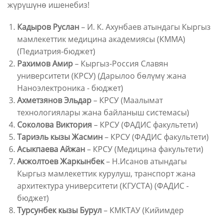
жүрүшүнө ишенебиз!
Кадыров Руслан
– И. К. Ахунбаев атындагы Кыргыз
мамлекеттик медицина академиясы (КММА)
(Педиатрия-бюджет)
Рахимов Амир
– Кыргыз-Россия Славян
университети (КРСУ) (Дарылоо бөлүмү жана
Наноэлектроника - бюджет)
Ахметзянов Эльдар
– КРСУ (Маалымат
технологиялары жана байланыш системасы)
Соколова Виктория
– КРСУ (ФАДИС факультети)
Тариэль кызы Жасмин
– КРСУ (ФАДИС факультети)
Асыкпаева Айжан
– КРСУ (Медицина факультети)
Акжолтоев Жаркынбек
– Н.Исанов атындагы
Кыргыз мамлекеттик курулуш, транспорт жана
архитектура университети (КГУСТА) (ФАДИС -
бюджет)
Турсунбек кызы Бурул
– КМКТАУ (Кийимдер