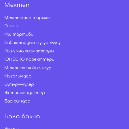
Мектеп
Мектептин тарыхы
Гимни
Иш тартиби
Сабактардын жүгүртүүсү
Кошумча кызматтары
ЮНЕСКО проекттери
Мектепке кабыл алуу
Мугалимдер
Бүтүрүүчүлөр
Жетишкендиктер
Баа-сындар
Бала бакча