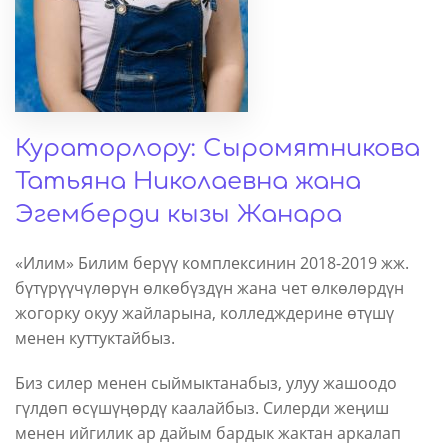
Кураторлору: Сыромятникова
Татьяна Николаевна жана
Эгемберди кызы Жанара
«Илим» Билим берүү комплексинин 2018-2019 жж.
бүтүрүүчүлөрүн өлкөбүздүн жана чет өлкөлөрдүн
жогорку окуу жайларына, колледждерине өтүшү
менен куттуктайбыз.
Биз силер менен сыймыктанабыз, улуу жашоодо
гүлдөп өсүшүңөрдү каалайбыз. Силерди жеңиш
менен ийгилик ар дайым бардык жактан аркалап