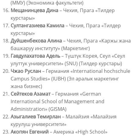
(ММУ) (Экономика факультети)
Мещанинцева Дина
– Чехия, Прага «Тилдер
курстары»
Султангазиева Камила
– Чехия, Прага «Тилдер
курстары»
Дуйшенбекова Алина
– Чехия, Прага «Каржы жана
башкаруу институту» (Маркетинг)
Гавдулахатова Адель
– Түштүк Корея, Сеул «Сеул
улуттук университети» (SNU) (Тилдер курстары)
Чжао Руслан
– Германия «International hochschule
Campus Studies» (IUBH) (Эл аралык маркетинг
жана бизнес)
Сейтеков Азамат
– Германия «German
International School of Management and
Administration» (GISMA)
Азыгалиев Темирлан
– Малайзия «Малайзия
курулуш университети»
Акопян Евгений
– Америка «High School»