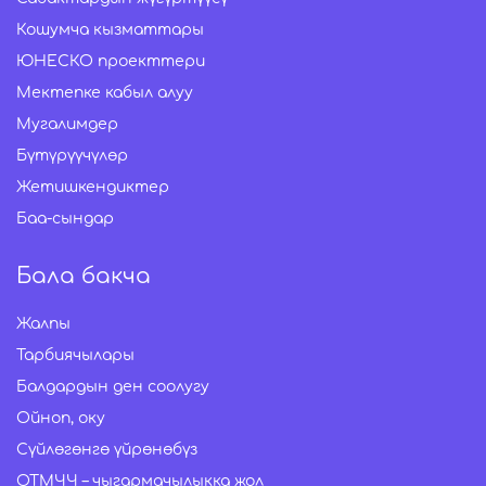
Кошумча кызматтары
ЮНЕСКО проекттери
Мектепке кабыл алуу
Мугалимдер
Бүтүрүүчүлөр
Жетишкендиктер
Баа-сындар
Бала бакча
Жалпы
Тарбиячылары
Балдардын ден соолугу
Ойноп, оку
Сүйлөгөнгө үйрөнөбүз
ОТМЧЧ – чыгармачылыкка жол