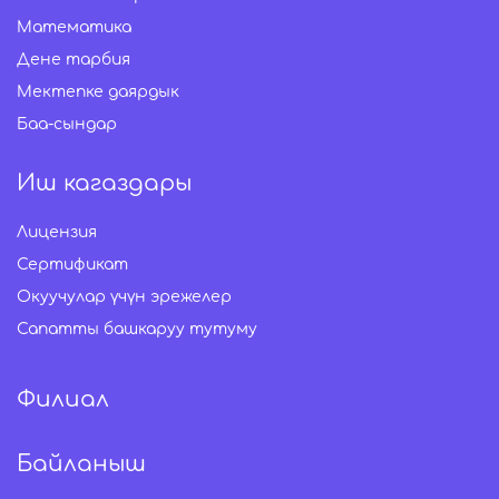
Математика
Дене тарбия
Мектепке даярдык
Баа-сындар
Иш кагаздары
Лицензия
Сертификат
Окуучулар үчүн эрежелер
Сапатты башкаруу тутуму
Филиал
Байланыш