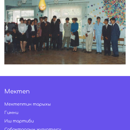
Мектеп
Мектептин тарыхы
Гимни
Иш тартиби
Сабактардын жүгүртүүсү