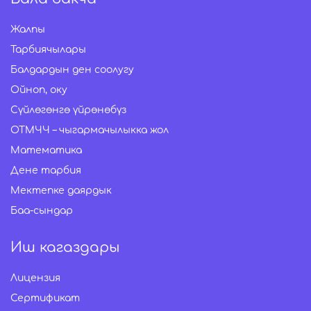
Жалпы
Тарбиячылары
Балдардын ден соолугу
Ойноп, оку
Сүйлөгөнгө үйрөнөбүз
ОТМЧЧ – чыгармачылыкка жол
Математика
Дене тарбия
Мектепке даярдык
Баа-сындар
Иш кагаздары
Лицензия
Сертификат