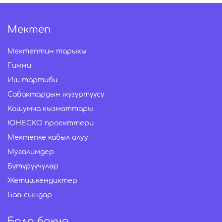
Мектеп
Мектептин тарыхы
Гимни
Иш тартиби
Сабактардын жүгүртүүсү
Кошумча кызматтары
ЮНЕСКО проекттери
Мектепке кабыл алуу
Мугалимдер
Бүтүрүүчүлөр
Жетишкендиктер
Баа-сындар
Бала бакча