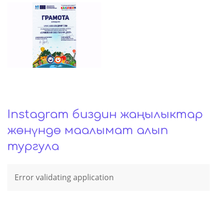
Instagram биздин жаңылыктар
жѳнүндѳ маалымат алып
тургула
Error validating application