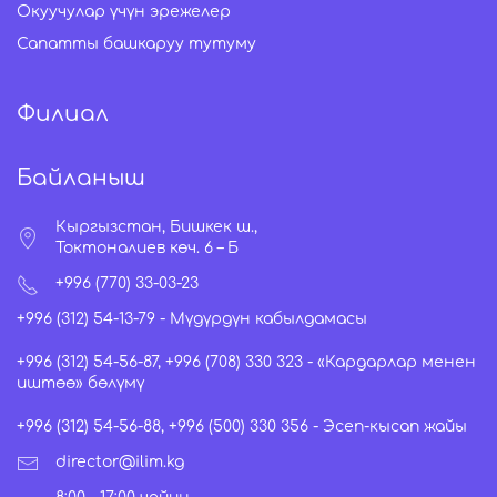
Окуучулар үчүн эрежелер
Сапатты башкаруу тутуму
Филиал
Байланыш
Кыргызстан, Бишкек ш.,
Токтоналиев көч. 6 – Б
+996 (770) 33-03-23
+996 (312) 54-13-79 -
Мүдүрдүн кабылдамасы
+996 (312) 54-56-87, +996 (708) 330 323 -
«Кардарлар менен
иштөө» бөлүмү
+996 (312) 54-56-88, +996 (500) 330 356 -
Эсеп-кысап жайы
director@ilim.kg