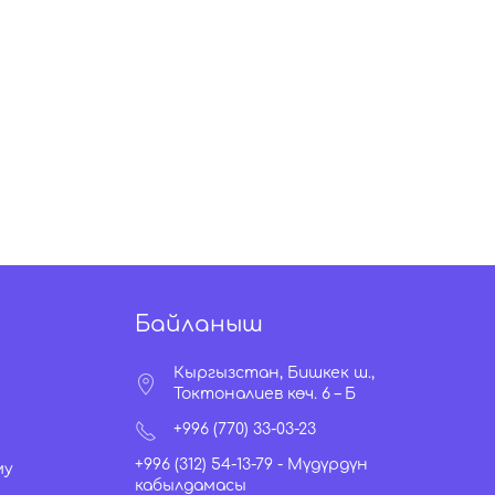
Байланыш
Кыргызстан, Бишкек ш.,
Токтоналиев көч. 6 – Б
+996 (770) 33-03-23
+996 (312) 54-13-79 -
Мүдүрдүн
му
кабылдамасы