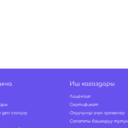
акча
Иш кагаздары
Лицензия
ары
Сертификат
 ден соолугу
Окуучулар үчүн эрежелер
Сапатты башкаруу туту