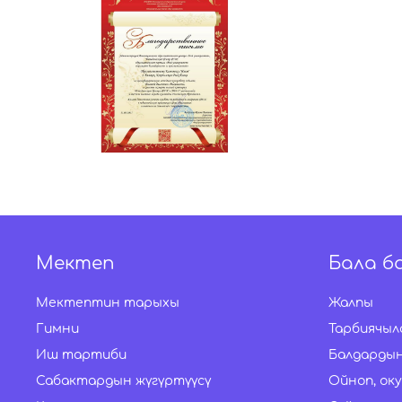
Мектеп
Бала б
Мектептин тарыхы
Жалпы
Гимни
Тарбиячыл
Иш тартиби
Балдардын
Сабактардын жүгүртүүсү
Ойноп, оку