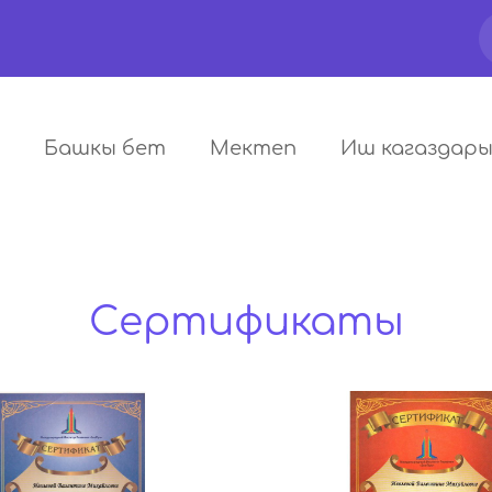
Башкы бет
Мектеп
Иш кагаздар
Сертификаты