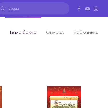
ы
Бала бакча
Филиал
Байланыш