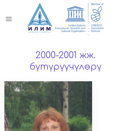
2000-2001 жж.
бүтүрүүчүлөрү