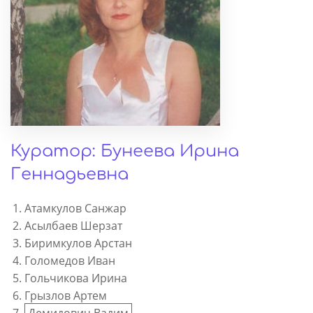
Куратор: Бунеева Ирина
Геннадьевна
Атамкулов Санжар
Асылбаев Шерзат
Биримкулов Арстан
Голомедов Иван
Гольчикова Ирина
Грызлов Артем