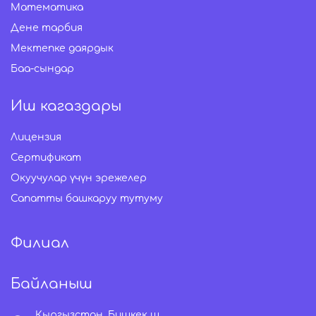
Математика
Дене тарбия
Мектепке даярдык
Баа-сындар
Иш кагаздары
Лицензия
Сертификат
Окуучулар үчүн эрежелер
Сапатты башкаруу тутуму
Филиал
Байланыш
Кыргызстан, Бишкек ш.,