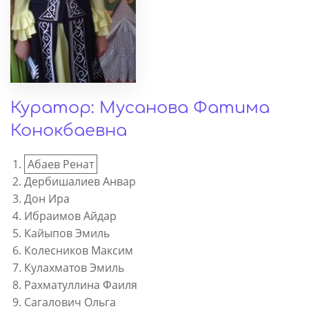
Куратор: Мусанова Фатима
Конокбаевна
Абаев Ренат
Дербишалиев Анвар
Дон Ира
Ибраимов Айдар
Кайыпов Эмиль
Колесников Максим
Кулахматов Эмиль
Рахматуллина Фаиля
Сагалович Ольга