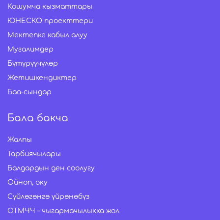
Кошумча кызматтары
ЮНЕСКО проекттери
Мектепке кабыл алуу
Мугалимдер
Бүтүрүүчүлөр
Жетишкендиктер
Баа-сындар
Бала бакча
Жалпы
Тарбиячылары
Балдардын ден соолугу
Ойноп, оку
Сүйлөгөнгө үйрөнөбүз
ОТМЧЧ – чыгармачылыкка жол