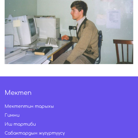
Мектеп
Мектептин тарыхы
Гимни
Иш тартиби
Сабактардын жүгүртүүсү